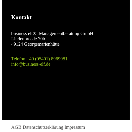
Kontakt
business elf® -Managementberatung GmbH
Lindenbreede 70b
49124 Georgsmarienhütte
Telefon +49 (05401) 8969981
info@business-elf.de
AGB
Datenschutzerklärung
Impressum