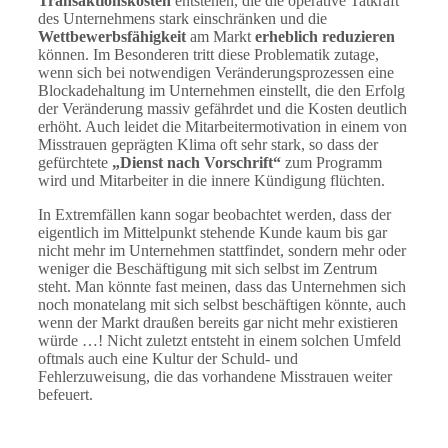
Transaktionskosten
entstehen, die die operative Tatkraft
des Unternehmens stark einschränken und die
Wettbewerbsfähigkeit
am Markt
erheblich reduzieren
können. Im Besonderen tritt diese Problematik zutage,
wenn sich bei notwendigen Veränderungsprozessen eine
Blockadehaltung im Unternehmen einstellt, die den Erfolg
der Veränderung massiv gefährdet und die Kosten deutlich
erhöht. Auch leidet die Mitarbeitermotivation in einem von
Misstrauen geprägten Klima oft sehr stark, so dass der
gefürchtete
„Dienst nach Vorschrift“
zum Programm
wird und Mitarbeiter in die innere Kündigung flüchten.
In Extremfällen kann sogar beobachtet werden, dass der
eigentlich im Mittelpunkt stehende Kunde kaum bis gar
nicht mehr im Unternehmen stattfindet, sondern mehr oder
weniger die Beschäftigung mit sich selbst im Zentrum
steht. Man könnte fast meinen, dass das Unternehmen sich
noch monatelang mit sich selbst beschäftigen könnte, auch
wenn der Markt draußen bereits gar nicht mehr existieren
würde …! Nicht zuletzt entsteht in einem solchen Umfeld
oftmals auch eine Kultur der Schuld- und
Fehlerzuweisung, die das vorhandene Misstrauen weiter
befeuert.