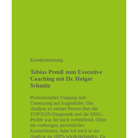
Kundenmeinung
Tobias Preuß zum Executive
Coaching mit Dr. Holger
Schmitz
Professioneller Umgang und
Umsetzung auf Augenhöhe. Die
Analyse zu meiner Person über die
TOP/EOS-Diagnostik und die DISG-
Profile war für mich verblüffend. Ohne
ein vorheriges, persönliches
Kennenlernen, habe ich mich in der
Analyse zu 100% wiedergefunden. Zu