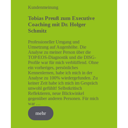
Kundenmeinung
Tobias Preuß zum Executive
Coaching mit Dr. Holger
Schmitz
Professioneller Umgang und
Umsetzung auf Augenhöhe. Die
Analyse zu meiner Person über die
TOP/EOS-Diagnostik und die DISG-
Profile war für mich verblüffend. Ohne
ein vorheriges, persönliches
Kennenlernen, habe ich mich in der
Analyse zu 100% wiedergefunden. Zu
keiner Zeit habe ich mich im Gespräch
unwohl gefühlt! Selbstkritisch
Reflektieren, neue Blickwinkel
gegenüber anderen Personen. Für mich
war …
Weiterlesen …
mehr