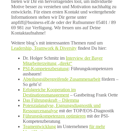
bieten wir Dir ein hervorragendes tool, um individuelle
Motive besser zu verstehen und Motivation nachhaltig zu
entwickeln. Für einen ersten Kontakt und weitergehende
Informationen stehen wir Dir gerne unter
anpfiff@business-elf.de oder der Rufnummer 05401 / 89
69 981 zur Verfügung. Wir freuen uns auf Deine
Kontaktaufnahme!
Weitere blog´s mit interessanten Themen rund um
Leadership, Teamwork & Diversity
findest Du hier:
Dr. Holger Schmitz im
Interview der Bayer
Mitarbeiterzeitung „direkt“
PSI-Kompetenzberatung
: Führungskompetenzen
ausbauen!
Abteilungsübergreifende Zusammenarbeit
fördern –
So geht´s!
Erfolgreiche
Kooperation im
Destinationsmanagement
– Gastbeitrag Frank Oette
Das Führungskraft – Dilemma
Potenzialanalyse, Eignungsdiagnostik und
Ressourcenanalyse
mit der TOP/EOS-Diagnostik
Führungskompetenzen optimieren
mit der PSI-
Kompetenzberatung
Teamentwicklung
im Unternehmen
für mehr