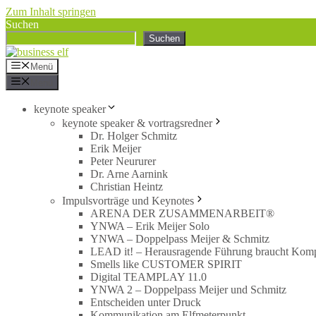
Zum Inhalt springen
Suchen
Suchen
Menü
Menü
keynote speaker
keynote speaker & vortragsredner
Dr. Holger Schmitz
Erik Meijer
Peter Neururer
Dr. Arne Aarnink
Christian Heintz
Impulsvorträge und Keynotes
ARENA DER ZUSAMMENARBEIT®
YNWA – Erik Meijer Solo
YNWA – Doppelpass Meijer & Schmitz
LEAD it! – Herausragende Führung braucht Kom
Smells like CUSTOMER SPIRIT
Digital TEAMPLAY 11.0
YNWA 2 – Doppelpass Meijer und Schmitz
Entscheiden unter Druck
Kommunikation am Elfmeterpunkt