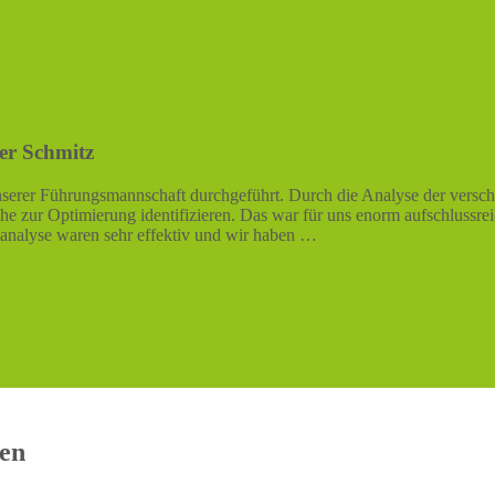
er Schmitz
serer Führungsmannschaft durchgeführt. Durch die Analyse der versch
iche zur Optimierung identifizieren. Das war für uns enorm aufschlussre
nalyse waren sehr effektiv und wir haben …
Weiterlesen …
nen