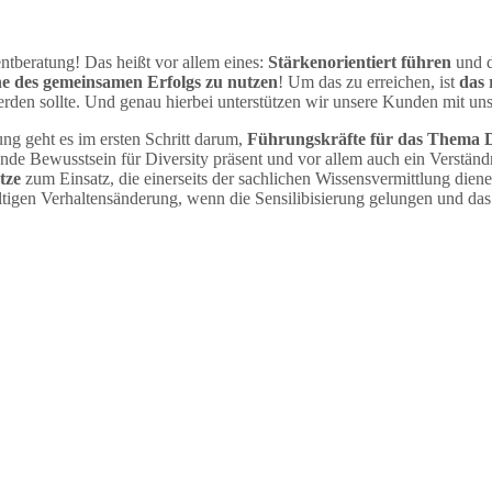
tberatung! Das heißt vor allem eines:
Stärkenorientiert führen
und d
nne des gemeinsamen Erfolgs zu nutzen
! Um das zu erreichen, ist
das 
rden sollte. Und genau hierbei unterstützen wir unsere Kunden mit u
ng geht es im ersten Schritt darum,
Führungskräfte für das Thema Div
nde Bewusstsein für Diversity präsent und vor allem auch ein Verständ
tze
zum Einsatz, die einerseits der sachlichen Wissensvermittlung diene
ltigen Verhaltensänderung, wenn die Sensilibisierung gelungen und das 