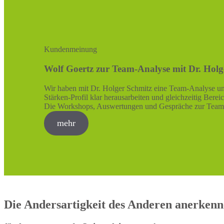
Kundenmeinung
Wolf Goertz zur Team-Analyse mit Dr. Holg
Wir haben mit Dr. Holger Schmitz eine Team-Analyse un
Stärken-Profil klar herausarbeiten und gleichzeitig Bere
Die Workshops, Auswertungen und Gespräche zur Teama
mehr
Die Andersartigkeit des Anderen anerken