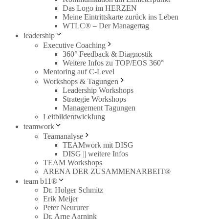
Das Logo im HERZEN
Meine Eintrittskarte zurück ins Leben
WTLC® – Der Managertag
leadership
Executive Coaching
360° Feedback & Diagnostik
Weitere Infos zu TOP/EOS 360°
Mentoring auf C-Level
Workshops & Tagungen
Leadership Workshops
Strategie Workshops
Management Tagungen
Leitbildentwicklung
teamwork
Teamanalyse
TEAMwork mit DISG
DISG || weitere Infos
TEAM Workshops
ARENA DER ZUSAMMENARBEIT®
team b11®
Dr. Holger Schmitz
Erik Meijer
Peter Neururer
Dr. Arne Aarnink