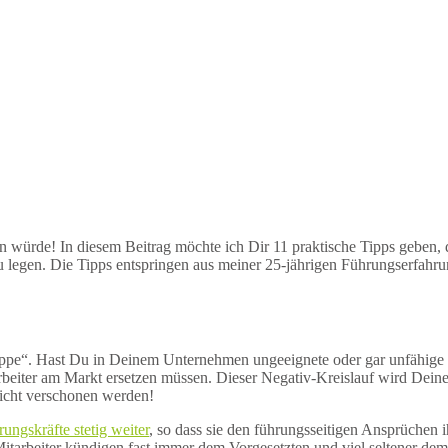
en würde! In diesem Beitrag möchte ich Dir 11 praktische Tipps geben, 
 legen. Die Tipps entspringen aus meiner 25-jährigen Führungserfahru
uppe“. Hast Du in Deinem Unternehmen ungeeignete oder gar unfähige F
tarbeiter am Markt ersetzen müssen. Dieser Negativ-Kreislauf wird Dei
nicht verschonen werden!
ungskräfte stetig weiter
, so dass sie den führungsseitigen Ansprüchen 
itarbeiter kündigen fast immer dem Vorgesetzten und viel seltener de