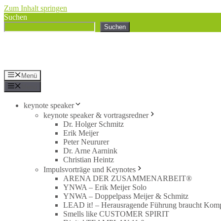
Zum Inhalt springen
Suchen
Suchen
Menü
Menü
keynote speaker
keynote speaker & vortragsredner
Dr. Holger Schmitz
Erik Meijer
Peter Neururer
Dr. Arne Aarnink
Christian Heintz
Impulsvorträge und Keynotes
ARENA DER ZUSAMMENARBEIT®
YNWA – Erik Meijer Solo
YNWA – Doppelpass Meijer & Schmitz
LEAD it! – Herausragende Führung braucht Kom
Smells like CUSTOMER SPIRIT