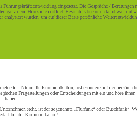
 Führungskräfteentwicklung eingesetzt. Die Gespräche / Beratungen 
en ganz neue Horizonte eröffnet. Besonders beeindruckend war, mit wel
cher analysiert wurden, um auf dieser Basis persönliche Weiterentwickl
 meine ich: Nimm die Kommunikation, insbesondere auf der persönlich
ategischen Fragestellungen oder Entscheidungen mit ein und höre ihnen
en haben.
nternehmen steht, ist der sogenannte „Flurfunk“ oder Buschfunk“. We
bedarf bei der Kommunikation!