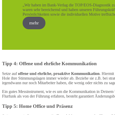
„Wir haben im Bank-Verlag die TOP/EOS-Diagnostik zur
waren sehr bereichernd und haben unseren Führungskräft
Persönlichkeiten sowie die individuellen Motive treffsi
mehr
Tipp 4: Offene und ehrliche Kommunikation
Setze auf
offene und ehrliche, proaktive Kommunikation
. Hiermit
Hole ihre Stimmungslagen immer wieder ab. Beziehe sie z.B. bei str
irgendwann nur noch Mitarbeiter haben, die wenig oder nichts zu sag
Ein gutes Messinstrument, wie es um die Kommunikation in Deinem U
Flurfunk als von der Führung erfahren, besteht garantiert Änderungs
Tipp 5: Home Office und Präsenz