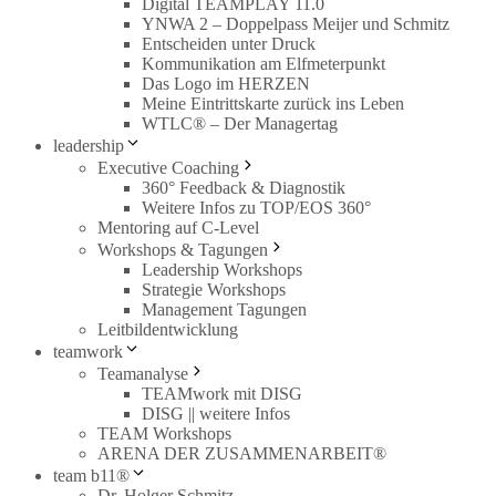
Digital TEAMPLAY 11.0
YNWA 2 – Doppelpass Meijer und Schmitz
Entscheiden unter Druck
Kommunikation am Elfmeterpunkt
Das Logo im HERZEN
Meine Eintrittskarte zurück ins Leben
WTLC® – Der Managertag
leadership
Executive Coaching
360° Feedback & Diagnostik
Weitere Infos zu TOP/EOS 360°
Mentoring auf C-Level
Workshops & Tagungen
Leadership Workshops
Strategie Workshops
Management Tagungen
Leitbildentwicklung
teamwork
Teamanalyse
TEAMwork mit DISG
DISG || weitere Infos
TEAM Workshops
ARENA DER ZUSAMMENARBEIT®
team b11®
Dr. Holger Schmitz