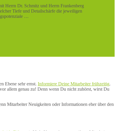
mit Herrn Dr. Schmitz und Herrn Frankenberg
cher Tiefe und Detailschärfe die jeweiligen
ungspotenziale …
Weiterlesen …
en Ebene sehr ernst.
Informiere Deine Mitarbeiter frühzeitig
.
 vor allem genau zu! Denn wenn Du nicht zuhörst, wirst Du
nn Mitarbeiter Neuigkeiten oder Informationen eher über den