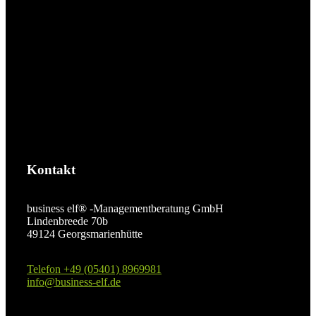
Kontakt
business elf® -Managementberatung GmbH
Lindenbreede 70b
49124 Georgsmarienhütte
Telefon +49 (05401) 8969981
info@business-elf.de