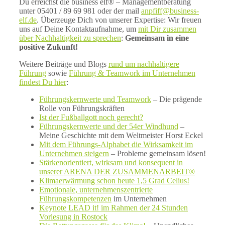
Du erreichst die business elf® – Managementberatung
unter 05401 / 89 69 981 oder der mail
anpfiff@business-
elf.de
. Überzeuge Dich von unserer Expertise: Wir freuen
uns auf Deine Kontaktaufnahme, um
mit Dir zusammen
über Nachhaltigkeit zu sprechen
:
Gemeinsam in eine
positive Zukunft!
Weitere Beiträge und Blogs
rund um nachhaltigere
Führung
sowie
Führung & Teamwork im Unternehmen
findest Du hier
:
Führungskernwerte und Teamwork
– Die prägende
Rolle von Führungskräften
Ist der Fußballgott noch gerecht?
Führungskernwerte und der 54er Windhund
–
Meine Geschichte mit dem Weltmeister Horst Eckel
Mit dem Führungs-Alphabet die Wirksamkeit im
Unternehmen steigern
– Probleme gemeinsam lösen!
Stärkenorientiert, wirksam und konsequent in
unserer ARENA DER ZUSAMMENARBEIT®
Klimaerwärmung schon heute 1,5 Grad Celius!
Emotionale, unternehmenszentrierte
Führungskompetenzen
im Unternehmen
Keynote LEAD it! im Rahmen der 24 Stunden
Vorlesung in Rostock