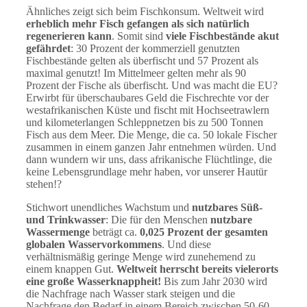
Ähnliches zeigt sich beim Fischkonsum. Weltweit wird
erheblich mehr Fisch gefangen als sich natürlich
regenerieren kann
. Somit sind
viele Fischbestände akut
gefährdet
: 30 Prozent der kommerziell genutzten
Fischbestände gelten als überfischt und 57 Prozent als
maximal genutzt! Im Mittelmeer gelten mehr als 90
Prozent der Fische als überfischt. Und was macht die EU?
Erwirbt für überschaubares Geld die Fischrechte vor der
westafrikanischen Küste und fischt mit Hochseetrawlern
und kilometerlangen Schleppnetzen bis zu 500 Tonnen
Fisch aus dem Meer. Die Menge, die ca. 50 lokale Fischer
zusammen in einem ganzen Jahr entnehmen würden. Und
dann wundern wir uns, dass afrikanische Flüchtlinge, die
keine Lebensgrundlage mehr haben, vor unserer Hautür
stehen!?
Stichwort unendliches Wachstum und
nutzbares Süß-
und Trinkwasser
: Die für den Menschen
nutzbare
Wassermenge
beträgt ca.
0,025 Prozent der gesamten
globalen Wasservorkommens
. Und diese
verhältnismäßig geringe Menge wird zunehemend zu
einem knappen Gut.
Weltweit herrscht bereits vielerorts
eine große Wasserknappheit!
Bis zum Jahr 2030 wird
die Nachfrage nach Wasser stark steigen und die
Nachfrage den Bedarf in einem Bereich zwischen 50-60