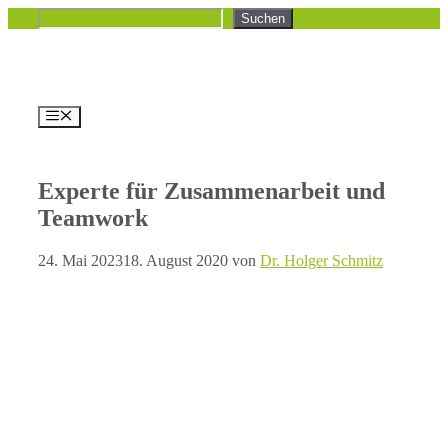
Zum
Suchen
Suchen
Inhalt
springen
Menü
Experte für Zusammenarbeit und
Teamwork
24. Mai 2023
18. August 2020
von
Dr. Holger Schmitz