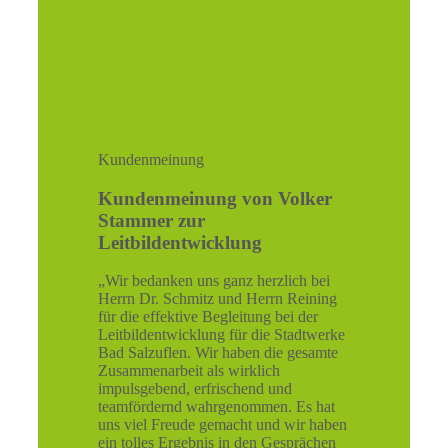
Kundenmeinung
Kundenmeinung von Volker
Stammer zur
Leitbildentwicklung
„Wir bedanken uns ganz herzlich bei
Herrn Dr. Schmitz und Herrn Reining
für die effektive Begleitung bei der
Leitbildentwicklung für die Stadtwerke
Bad Salzuflen. Wir haben die gesamte
Zusammenarbeit als wirklich
impulsgebend, erfrischend und
teamfördernd wahrgenommen. Es hat
uns viel Freude gemacht und wir haben
ein tolles Ergebnis in den Gesprächen