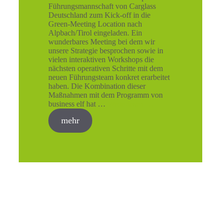
Führungsmannschaft von Carglass
Deutschland zum Kick-off in die
Green-Meeting Location nach
Alpbach/Tirol eingeladen. Ein
wunderbares Meeting bei dem wir
unsere Strategie besprochen sowie in
vielen interaktiven Workshops die
nächsten operativen Schritte mit dem
neuen Führungsteam konkret erarbeitet
haben. Die Kombination dieser
Maßnahmen mit dem Programm von
business elf hat …
Weiterlesen …
mehr