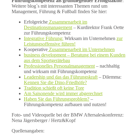
Führungskompetenz als grundlegender Erfolgsfaktor
:
Weitere blog´s mit interessanten Themen rund um
Management, Führung & Fußball finden Sie hier:
Erfolgreiche
Zusammenarbeit im
Destinationsmanagement
– Kurdirektor Frank Oette
zur Führungskompetenz
Integrative Führung:
Wirksam im Unternehmen
zur
Leistungsoffensive führen!
Kooperative
Zusammenarbeit im Unternehmen
business development – Beratung bei einem Kunden
aus dem Sportgerätebau
Professionelles Personalmanagement
– nachhaltig
und wirksam mit Führungskompetenz
Leadership und das das Führungskraft
– Dilemma:
Kennen Sie die Dino-Friedhöfe?
Tradition schießt oft keine Tore
Am Saisonende wird immer abgerechnet
Haben Sie das Führungsproblem?
–
Führungskompetenz aufbauen und nutzen!
Foto- und Videoquelle bei der BMW Aftersaleskonferenz:
Nena Jägersberger / Hertz&Kopf
Quellenangaben: