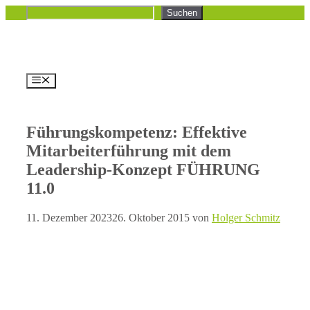
Zum
Suchen
Suchen
Inhalt
springen
Menü
Führungskompetenz: Effektive
Mitarbeiterführung mit dem
Leadership-Konzept FÜHRUNG
11.0
11. Dezember 2023
26. Oktober 2015
von
Holger Schmitz