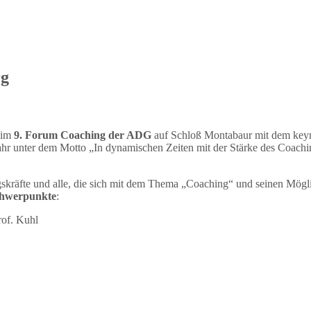
rg
eim
9. Forum Coaching der ADG
auf Schloß Montabaur mit dem key
ahr unter dem Motto „In dynamischen Zeiten mit der Stärke des Coachi
skräfte und alle, die sich mit dem Thema „Coaching“ und seinen Möglic
chwerpunkte
:
rof. Kuhl