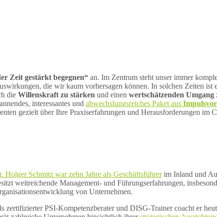
r Zeit gestärkt begegnen“
an. Im Zentrum steht unser immer komple
uswirkungen, die wir kaum vorhersagen können. In solchen Zeiten ist 
ch die
Willenskraft zu stärken
und einen
wertschätzenden Umgang
pannendes, interessantes und
abwechslungsreiches Paket aus
Impulsvor
ferenten gezielt über Ihre Praxiserfahrungen und Herausforderungen im
. Holger Schmitz war zehn Jahre als Geschäftsführer
im Inland und Aus
esitzt weitreichende Management- und Führungserfahrungen, insbesond
rganisationsentwicklung von Unternehmen.
s zertifizierter PSI-Kompetenzberater und DISG-Trainer coacht er he
rät zahlreiche Unternehmen hinsichtlich ihrer
strategischen Ausrichtun