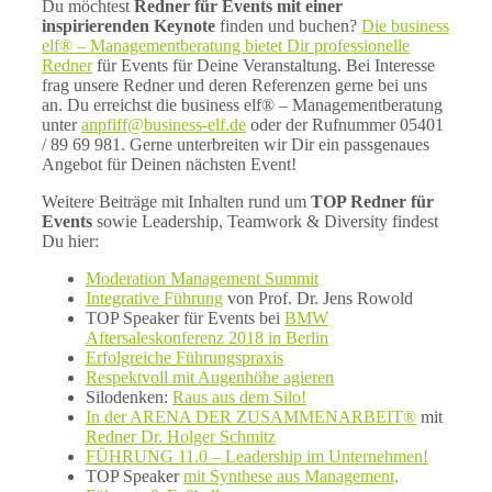
Du möchtest
Redner für Events mit einer
inspirierenden Keynote
finden und buchen?
Die business
elf® – Managementberatung bietet Dir professionelle
Redner
für Events für Deine Veranstaltung. Bei Interesse
frag unsere Redner und deren Referenzen gerne bei uns
an. Du erreichst die business elf® – Managementberatung
unter
anpfiff@business-elf.de
oder der Rufnummer 05401
/ 89 69 981. Gerne unterbreiten wir Dir ein passgenaues
Angebot für Deinen nächsten Event!
Weitere Beiträge mit Inhalten rund um
TOP Redner für
Events
sowie Leadership, Teamwork & Diversity findest
Du hier:
Moderation Management Summit
Integrative Führung
von Prof. Dr. Jens Rowold
TOP Speaker für Events bei
BMW
Aftersaleskonferenz 2018 in Berlin
Erfolgreiche Führungspraxis
Respektvoll mit Augenhöhe agieren
Silodenken:
Raus aus dem Silo!
In der ARENA DER ZUSAMMENARBEIT®
mit
Redner Dr. Holger Schmitz
FÜHRUNG 11.0 – Leadership im Unternehmen!
TOP Speaker
mit Synthese aus Management,