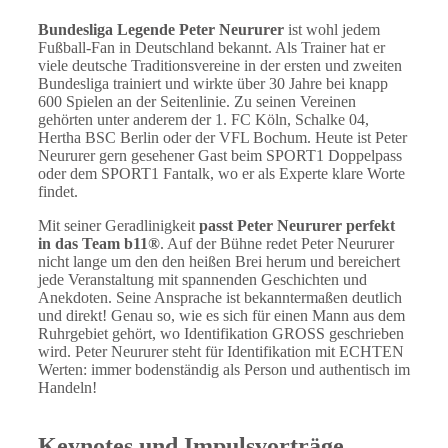
Bundesliga Legende Peter Neururer
ist wohl jedem
Fußball-Fan in Deutschland bekannt. Als Trainer hat er
viele deutsche Traditionsvereine in der ersten und zweiten
Bundesliga trainiert und wirkte über 30 Jahre bei knapp
600 Spielen an der Seitenlinie. Zu seinen Vereinen
gehörten unter anderem der 1. FC Köln, Schalke 04,
Hertha BSC Berlin oder der VFL Bochum. Heute ist Peter
Neururer gern gesehener Gast beim SPORT1 Doppelpass
oder dem SPORT1 Fantalk, wo er als Experte klare Worte
findet.
Mit seiner Geradlinigkeit
passt Peter Neururer perfekt
in das Team b11®
. Auf der Bühne redet Peter Neururer
nicht lange um den den heißen Brei herum und bereichert
jede Veranstaltung mit spannenden Geschichten und
Anekdoten. Seine Ansprache ist bekanntermaßen deutlich
und direkt! Genau so, wie es sich für einen Mann aus dem
Ruhrgebiet gehört, wo Identifikation GROSS geschrieben
wird. Peter Neururer steht für Identifikation mit ECHTEN
Werten: immer bodenständig als Person und authentisch im
Handeln!
Keynotes und Impulsvorträge