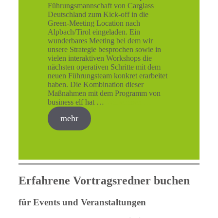
Führungsmannschaft von Carglass
Deutschland zum Kick-off in die
Green-Meeting Location nach
Alpbach/Tirol eingeladen. Ein
wunderbares Meeting bei dem wir
unsere Strategie besprochen sowie in
vielen interaktiven Workshops die
nächsten operativen Schritte mit dem
neuen Führungsteam konkret erarbeitet
haben. Die Kombination dieser
Maßnahmen mit dem Programm von
business elf hat …
Weiterlesen …
mehr
Erfahrene Vortragsredner buchen
für Events und Veranstaltungen