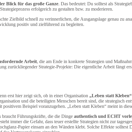
 der Blick für das große Ganze
. Das bedeutet: Du solltest als Strategi
trategieprozess erfolgreich zu gestalten bzw. zu moderieren.
chte Zielbild schnell zu verinnerlichen, die Ausgangslage genau zu an
icklung positiv und zielführend zu begleiten.
usfordernde Arbeit
, die am Ende in konkrete Strategien und Maßnah
ung zurückliegender Strategie-Projekte: Die eigentliche Arbeit fängt er
nn erst hier zeigt sich, ob in einer Organisation
„Leben statt Kleben
ganisation und die beteiligten Menschen bereit sind, die strategisch 
t positivem Beispiel voranzugehen. „Leben statt Kleben“ meint in di
 braucht Führungskräfte, die die Dinge
authentisch und ECHT vorl
steht immer die Gefahr, dass teuer erstellte Strategien nicht zur tage
chglanz-Papier einsam an den Wänden klebt. Solche Effekte solltest 