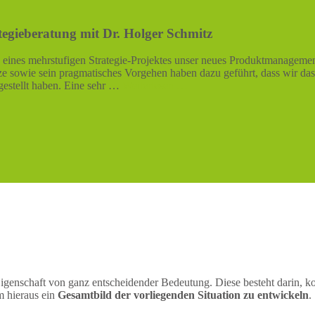
egieberatung mit Dr. Holger Schmitz
ines mehrstufigen Strategie-Projektes unser neues Produktmanagemen
ze sowie sein pragmatisches Vorgehen haben dazu geführt, dass wir d
 gestellt haben. Eine sehr …
Weiterlesen …
ne Eigenschaft von ganz entscheidender Bedeutung. Diese besteht darin
m hieraus ein
Gesamtbild der vorliegenden Situation zu entwickeln
.