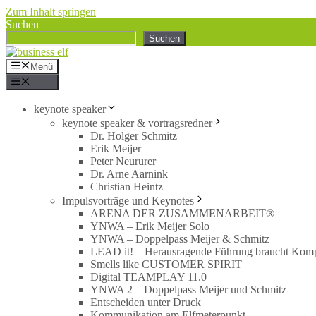
Zum Inhalt springen
Suchen
Suchen
Menü
Menü
keynote speaker
keynote speaker & vortragsredner
Dr. Holger Schmitz
Erik Meijer
Peter Neururer
Dr. Arne Aarnink
Christian Heintz
Impulsvorträge und Keynotes
ARENA DER ZUSAMMENARBEIT®
YNWA – Erik Meijer Solo
YNWA – Doppelpass Meijer & Schmitz
LEAD it! – Herausragende Führung braucht Kom
Smells like CUSTOMER SPIRIT
Digital TEAMPLAY 11.0
YNWA 2 – Doppelpass Meijer und Schmitz
Entscheiden unter Druck
Kommunikation am Elfmeterpunkt