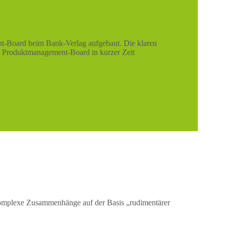
t-Board beim Bank-Verlag aufgebaut. Die klaren
as Produktmanagement-Board in kurzer Zeit
, komplexe Zusammenhänge auf der Basis „rudimentärer