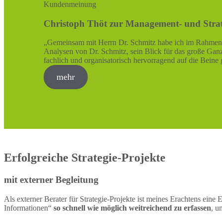
Kundenmeinung
Christoph Thöt zur Management- und Strat
„Gemeinsam mit Herrn Dr. Schmitz habe ich im Rahmen e
Analysen von Dr. Schmitz, sein Blick für das große Gan
fachlich und organisatorisch hervorragend auf die Beine
mehr
Erfolgreiche Strategie-Projekte
mit externer Begleitung
Als externer Berater für Strategie-Projekte ist meines Erachtens ei
Informationen“
so schnell wie möglich weitreichend zu erfassen
, u