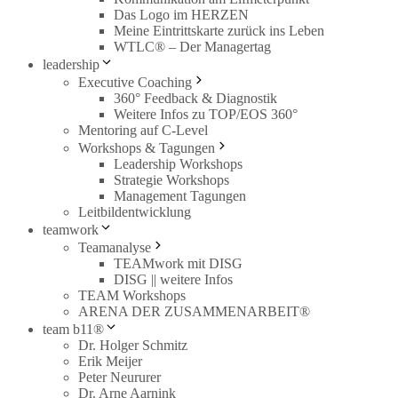
Das Logo im HERZEN
Meine Eintrittskarte zurück ins Leben
WTLC® – Der Managertag
leadership
Executive Coaching
360° Feedback & Diagnostik
Weitere Infos zu TOP/EOS 360°
Mentoring auf C-Level
Workshops & Tagungen
Leadership Workshops
Strategie Workshops
Management Tagungen
Leitbildentwicklung
teamwork
Teamanalyse
TEAMwork mit DISG
DISG || weitere Infos
TEAM Workshops
ARENA DER ZUSAMMENARBEIT®
team b11®
Dr. Holger Schmitz
Erik Meijer
Peter Neururer
Dr. Arne Aarnink