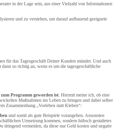
eberater in der Lage sein, aus einer Vielzahl von Informationen
alysieren und zu verstehen, um darauf aufbauend geeignete
men für das Tagesgeschäft Deiner Kunden mündet. Und auch
st dann so richtig an, wenn es um die tagesgeschäftliche
“ zum Programm geworden ist
. Hiermit meine ich, ob eine
entwickelten Maßnahmen ins Leben zu bringen und dabei selber
esem Zusammenhang „Vorleben statt Kleben“:
eben
und somit als gute Beispiele vorangehen. Ansonsten
sgeschäftlichen Umsetzung kommen, sondern hübsch gestaltetes
Du dringend vermeiden, da diese nur Geld kosten und negativ