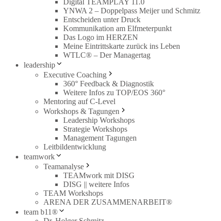
Digital TEAMPLAY 11.0
YNWA 2 – Doppelpass Meijer und Schmitz
Entscheiden unter Druck
Kommunikation am Elfmeterpunkt
Das Logo im HERZEN
Meine Eintrittskarte zurück ins Leben
WTLC® – Der Managertag
leadership
Executive Coaching
360° Feedback & Diagnostik
Weitere Infos zu TOP/EOS 360°
Mentoring auf C-Level
Workshops & Tagungen
Leadership Workshops
Strategie Workshops
Management Tagungen
Leitbildentwicklung
teamwork
Teamanalyse
TEAMwork mit DISG
DISG || weitere Infos
TEAM Workshops
ARENA DER ZUSAMMENARBEIT®
team b11®
Dr. Holger Schmitz