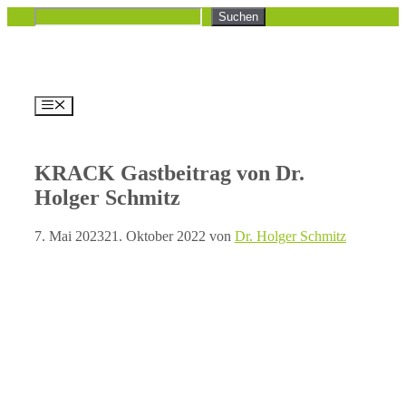
Zum
Suchen
Suchen
Inhalt
springen
Menü
KRACK Gastbeitrag von Dr.
Holger Schmitz
7. Mai 2023
21. Oktober 2022
von
Dr. Holger Schmitz