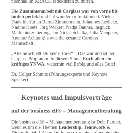
nochmal im KRACK reflektieren zu dürfen.
Die
Zusammenarbeit mit Carglass war von vorne bis
hinten perfekt
und hat wunderbar funktioniert. Vielen
Dank hierfür an Bernd Zimmermann, Johannes Jaedicke,
Nadine Koetz, Jörg Wickert, Nadja Dauner, insglück
Markeninszenierung, Jan Niclas Schatka, Julia Mengeler,
Agentur Achtung! sowie die gesamte Carglass
Mannschaft!
„Alleine schießt Du keine Tore!“ – Das war und ist bei
Carglass Programm. In diesem Sinne,
Euch allen ein
kräftiges YNWA
, weiterhin viel Erfolg und alles Gute!
Dr. Holger Schmitz (Führungsexperte und Keynote
Speaker)
Keynotes und Impulsvorträge
mit der business elf® – Managementberatung
Die business elf® – Managementberatung ist Dein Partner,
wenn es um die Themen
Leadership, Teamwork &
Diversity
geht! Wenn Du Interesse an einer Keynote oder