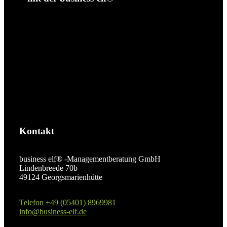
Kontakt
business elf® -Managementberatung GmbH
Lindenbreede 70b
49124 Georgsmarienhütte
Telefon +49 (05401) 8969981
info@business-elf.de