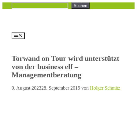
Zum
Suchen
Suchen
Inhalt
springen
Menü
Torwand on Tour wird unterstützt
von der business elf –
Managementberatung
9. August 2023
28. September 2015
von
Holger Schmitz