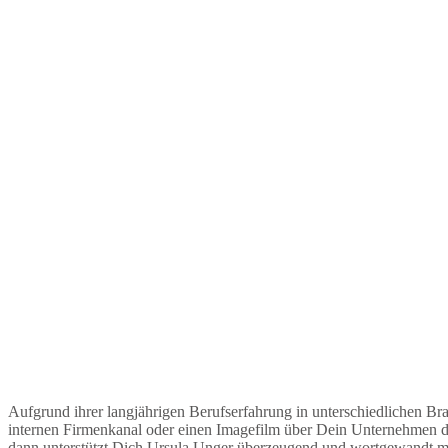
Aufgrund ihrer langjährigen Berufserfahrung in unterschiedlichen Br
internen Firmenkanal oder einen Imagefilm über Dein Unternehmen dr
dann unterstützt Dich Ursula Unger überzeugend und wortgewandt mi