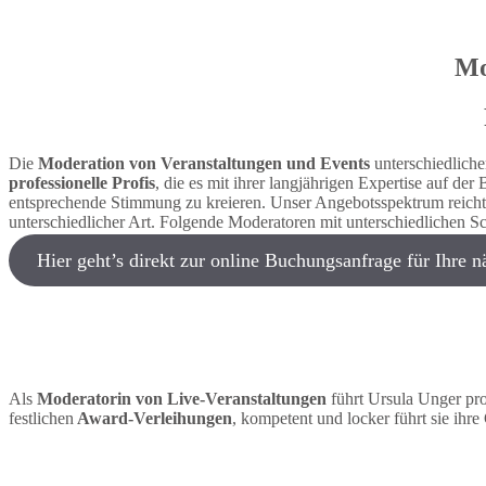
Mo
Die
Moderation von Veranstaltungen und Events
unterschiedliche
professionelle Profis
, die es mit ihrer langjährigen Expertise auf d
entsprechende Stimmung zu kreieren. Unser Angebotsspektrum reich
unterschiedlicher Art. Folgende Moderatoren mit unterschiedlichen 
Hier geht’s direkt zur online Buchungsanfrage für Ihre n
Als
Moderatorin von Live-Veranstaltungen
führt Ursula Unger pro
festlichen
Award-Verleihungen
, kompetent und locker führt sie ihr