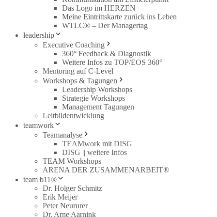
Das Logo im HERZEN
Meine Eintrittskarte zurück ins Leben
WTLC® – Der Managertag
leadership
Executive Coaching
360° Feedback & Diagnostik
Weitere Infos zu TOP/EOS 360°
Mentoring auf C-Level
Workshops & Tagungen
Leadership Workshops
Strategie Workshops
Management Tagungen
Leitbildentwicklung
teamwork
Teamanalyse
TEAMwork mit DISG
DISG || weitere Infos
TEAM Workshops
ARENA DER ZUSAMMENARBEIT®
team b11®
Dr. Holger Schmitz
Erik Meijer
Peter Neururer
Dr. Arne Aarnink