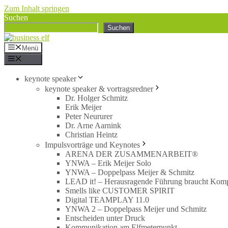
Zum Inhalt springen
Suchen
Suchen
Menü
Menü
keynote speaker
keynote speaker & vortragsredner
Dr. Holger Schmitz
Erik Meijer
Peter Neururer
Dr. Arne Aarnink
Christian Heintz
Impulsvorträge und Keynotes
ARENA DER ZUSAMMENARBEIT®
YNWA – Erik Meijer Solo
YNWA – Doppelpass Meijer & Schmitz
LEAD it! – Herausragende Führung braucht Kom
Smells like CUSTOMER SPIRIT
Digital TEAMPLAY 11.0
YNWA 2 – Doppelpass Meijer und Schmitz
Entscheiden unter Druck
Kommunikation am Elfmeterpunkt