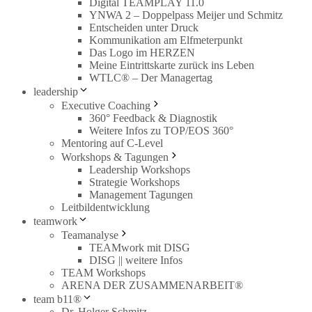
Digital TEAMPLAY 11.0
YNWA 2 – Doppelpass Meijer und Schmitz
Entscheiden unter Druck
Kommunikation am Elfmeterpunkt
Das Logo im HERZEN
Meine Eintrittskarte zurück ins Leben
WTLC® – Der Managertag
leadership
Executive Coaching
360° Feedback & Diagnostik
Weitere Infos zu TOP/EOS 360°
Mentoring auf C-Level
Workshops & Tagungen
Leadership Workshops
Strategie Workshops
Management Tagungen
Leitbildentwicklung
teamwork
Teamanalyse
TEAMwork mit DISG
DISG || weitere Infos
TEAM Workshops
ARENA DER ZUSAMMENARBEIT®
team b11®
Dr. Holger Schmitz